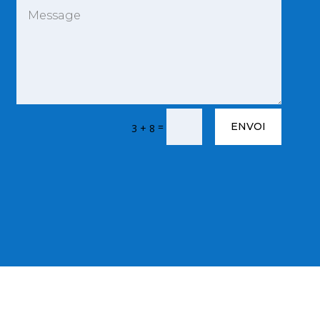
=
ENVOI
3 + 8