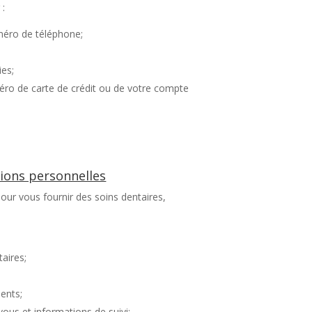
 :
méro de téléphone;
es;
méro de carte de crédit ou de votre compte
tions personnelles
our vous fournir des soins dentaires,
aires;
ments;
ous et informations de suivi;